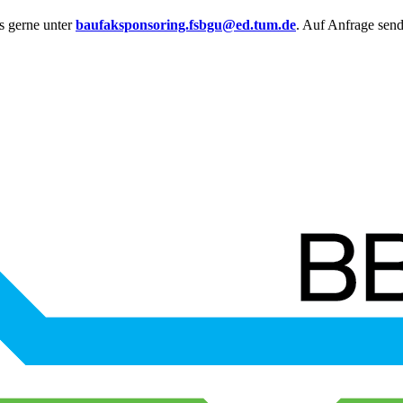
s gerne unter
baufaksponsoring.fsbgu@ed.tum.de
. Auf Anfrage send